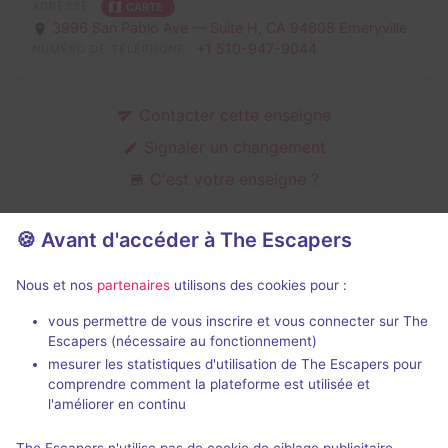
ADRESSE
CARTE
3996 San Pablo Ave — Suite H,
CA 94608 Emeryville
+1 510-947-9044
NUMÉRO DE TÉLÉPHONE
Contacter cette enseigne
Signaler un changement
C'est votre enseigne ?
🍪 Avant d'accéder à The Escapers
Salles d'escape game de Trivium
Nous et nos
partenaires
utilisons des cookies pour :
Games
vous permettre de vous inscrire et vous connecter sur The
Escapers (nécessaire au fonctionnement)
mesurer les statistiques d'utilisation de The Escapers pour
comprendre comment la plateforme est utilisée et
l'améliorer en continu
90 min