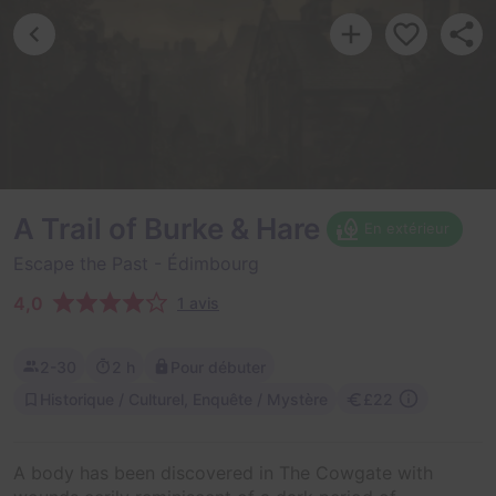
A Trail of Burke & Hare
En extérieur
Escape the Past
- Édimbourg
4,0
1 avis
2-30
2 h
Pour débuter
Historique / Culturel, Enquête / Mystère
£22
A body has been discovered in The Cowgate with