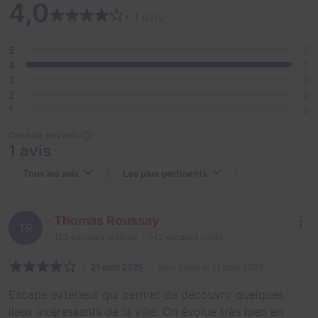
4,0
• 1 avis
5
0
4
1
3
0
2
0
1
0
Contrôle des avis
1 avis
Thomas Roussay
TR
153
escapes réalisés
142
escapes notés
21 août 2025
salle jouée le 21 août 2025
Escape extérieur qui permet de découvrir quelques
lieux intéressants de la ville. On évolue très bien en