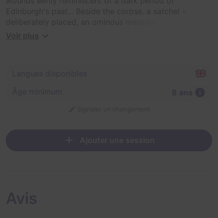
wounds eerily reminiscent of a dark period of
Edinburgh's past... Beside the corpse, a satchel -
deliberately placed, an ominous message within...
Voir plus
The killer is obsessed, fixated on the story of Burke and
Hare, the city's most infamous murderers. Promising to
kill again unless you can unravel their morbid puzzle....
Langues disponibles
The path ahead descends through Edinburgh's darkest
Âge minimum
8 ans
history. Discover the identity of their next victim. Save
them — if you can...
Signaler un changement
Ajouter une session
Avis