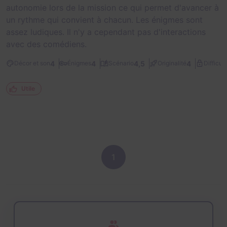
autonomie lors de la mission ce qui permet d'avancer à
un rythme qui convient à chacun. Les énigmes sont
assez ludiques. Il n'y a cependant pas d'interactions
avec des comédiens.
4
4
4,5
4
Décor et son
Énigmes
Scénario
Originalité
Difficult
Utile
1