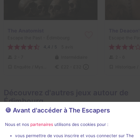
The Anatomist
The Deacon'
Escape the Past
- Édimbourg
Escape the Pa
4,4 / 5
5 avis
2 - 7
Intermédiaire
2 - 6
Enquête / Mystère
£22 - £32
Découvrez d'autres jeux autour de
Édimbourg
🍪 Avant d'accéder à The Escapers
Nous et nos
partenaires
utilisons des cookies pour :
vous permettre de vous inscrire et vous connecter sur The
90 min