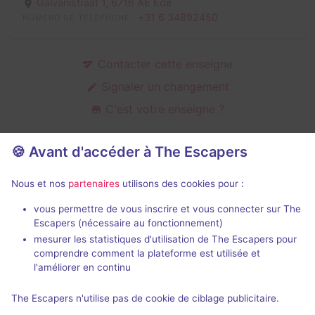
Galvanistraat 1,
6716 AE Ede
+31 6 34892450
NUMÉRO DE TÉLÉPHONE
Contacter cette enseigne
Signaler un changement
C'est votre enseigne ?
🍪 Avant d'accéder à The Escapers
Salles d'escape game de Escape
Nous et nos
partenaires
utilisons des cookies pour :
Ede
vous permettre de vous inscrire et vous connecter sur The
Escapers (nécessaire au fonctionnement)
mesurer les statistiques d'utilisation de The Escapers pour
comprendre comment la plateforme est utilisée et
l'améliorer en continu
75 min
The Escapers n'utilise pas de cookie de ciblage publicitaire.
The Lost Dutchman