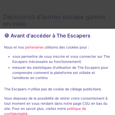
Découvrez d'autres escape games
en visio
🍪 Avant d'accéder à The Escapers
Nous et nos
partenaires
utilisons des cookies pour :
En visio
Évènemen
99 min
vous permettre de vous inscrire et vous connecter sur The
Escapers (nécessaire au fonctionnement)
Showdown
Die Menager
mesurer les statistiques d'utilisation de The Escapers pour
66 Minuten
- Neuwied
Dark Drama
comprendre comment la plateforme est utilisée et
l'améliorer en continu
5 / 5
1 avis
2 - 14
Inconnue
4 - 6
The Escapers n'utilise pas de cookie de ciblage publicitaire.
Catastrophe
28,8€ - 65€
Vous disposez de la possibilité de retirer votre consentement à
tout moment en vous rendant dans notre page CGU en bas du
site. Pour en savoir plus, visitez notre
politique de
confidentialité
.