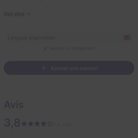
Do you have what it takes to find the stash and escape
Voir plus
on time?
Langues disponibles
Signaler un changement
Ajouter une session
Avis
3,8
• 2 avis