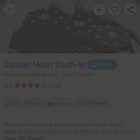
Casino Heist Cash-In
En visio
Intrigue Escape Rooms
- East London
3,8
2 avis
Cambriolage
2-6
60 min
Inconnue
You have received a mysterious letter from James
Black, a man claiming to be the friend of your long-lost
uncle, Bill Brently.