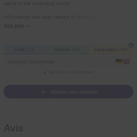
name in the wizarding world.
Information has been leaked to the Ministry that leads
us to believe that Zagini is involved in dark schemes.
Voir plus
Recently, a very rare dragon egg was stolen from the
possession of Dragon Rearing, which closely resembles
a pattern of other crimes. Many clues point to Zagini.
Fouille
32%
Réflexion
34%
Manipulation
34%
Langues disponibles
Signaler un changement
Ajouter une session
Avis