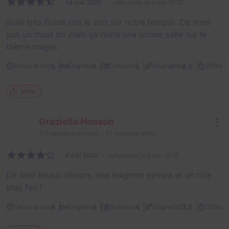
14 mai 2026
salle jouée le 9 mai 2026
Salle très fluide (on le voit sur notre temps). Ce n'est
pas un must do mais ça reste une bonne salle sur le
thème magie.
5
5
5
4,5
Décor et son
Énigmes
Scénario
Originalité
Difficult
Utile
Graziella Husson
116
escapes réalisés
61
escapes notés
8 juin 2025
salle jouée le 8 juin 2025
De bien beaux décors, des énigmes sympa et un rôle
play fun !
4
4
4
3,5
Décor et son
Énigmes
Scénario
Originalité
Difficult