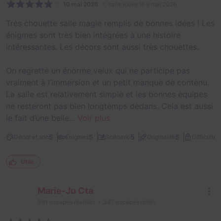
10 mai 2026
salle jouée le 9 mai 2026
Très chouette salle magie remplis de bonnes idées ! Les
énigmes sont très bien intégrées à une histoire
intéressantes. Les décors sont aussi très chouettes.
On regrette un énorme velux qui ne participe pas
vraiment à l’immersion et un petit manque de contenu.
La salle est relativement simple et les bonnes equipes
ne resteront pas bien longtemps dedans. Cela est aussi
le fait d’une belle...
Voir plus
2
5
5
5
5
Décor et son
Énigmes
Scénario
Originalité
Difficulté
Utile
Marie-Ju Cta
391
escapes réalisés
347
escapes notés