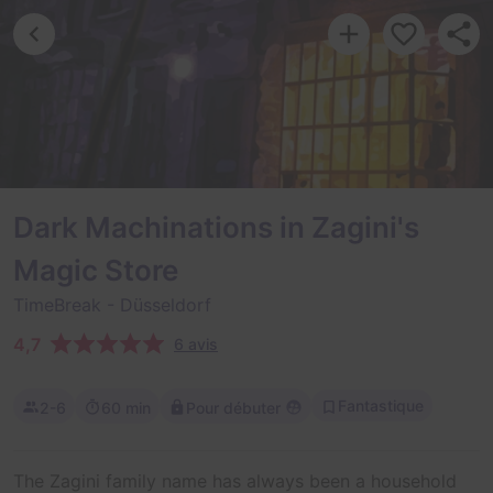
Dark Machinations in Zagini's
Magic Store
TimeBreak
- Düsseldorf
4,7
6 avis
Fantastique
2-6
60 min
Pour débuter
The Zagini family name has always been a household