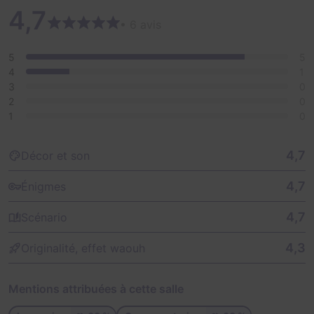
4,7
• 6 avis
5
5
4
1
3
0
2
0
1
0
4,7
Décor et son
4,7
Énigmes
4,7
Scénario
4,3
Originalité, effet waouh
Mentions attribuées à cette salle