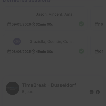
Jason, Vincent, Amandine et Marie-Ju
09/05/2026
32min 00s
16/
QG
Graziella, Quentin, Constant et 1 autre
08/06/2025
45min 00s
04/
TimeBreak - Düsseldorf
5 jeux