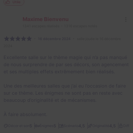
Utile
Maxime Bienvenu
1341
escapes réalisés
1316
escapes notés
16 décembre 2024
salle jouée le 16 décembre
2024
Excellente salle sur le thème magie qui n’a pas manqué
de nous surprendre de par ses décors, son agencement
et ses multiples effets extrêmement bien réalisés.
Une des meilleures salles que j’ai eu l’occasion de faire
sur ce thème. Les énigmes ne sont pas en reste avec
beaucoup d’originalité et de mécanismes.
À faire absolument.
5
5
4,5
4,5
Décor et son
Énigmes
Scénario
Originalité
Diffic