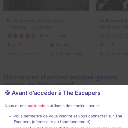
Dr. Brown Boyd's Mental Hospital
Hollywood 
TimeBreak
- Düsseldorf
TimeBreak
- D
4,5 / 5
1 avis
2 - 6
Inconnue
2 - 6
Frisson / Horreur
Catastroph
Non renseigné
Découvrez d'autres escape games
autour de Düsseldorf
🍪 Avant d'accéder à The Escapers
Nous et nos
partenaires
utilisons des cookies pour :
vous permettre de vous inscrire et vous connecter sur The
Escapers (nécessaire au fonctionnement)