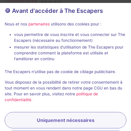
Aucun avis
🍪 Avant d'accéder à The Escapers
2 - 6
Inconnue
Catastrophe
Non renseigné
Nous et nos
partenaires
utilisons des cookies pour :
vous permettre de vous inscrire et vous connecter sur The
Escapers (nécessaire au fonctionnement)
mesurer les statistiques d'utilisation de The Escapers pour
comprendre comment la plateforme est utilisée et
l'améliorer en continu
The Escapers n'utilise pas de cookie de ciblage publicitaire.
Die reise in den wahnsinn
Vous disposez de la possibilité de retirer votre consentement à
Aucun avis
tout moment en vous rendant dans notre page CGU en bas du
site. Pour en savoir plus, visitez notre
politique de
2 - 6
Inconnue
confidentialité
.
Fantastique
Non renseigné
Uniquement nécessaires