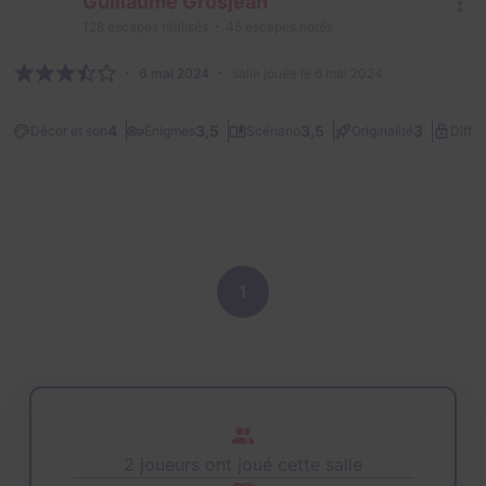
Guillaume Grosjean
128
escapes réalisés
45
escapes notés
6 mai 2024
salle jouée le 6 mai 2024
4
3,5
3,5
3
Décor et son
Énigmes
Scénario
Originalité
Diffic
1
2 joueurs ont joué cette salle