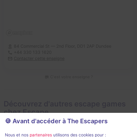
84 Commercial St — 2nd Floor,
DD1 2AP Dundee
+44 330 133 1620
Contacter cette enseigne
C'est votre enseigne ?
Découvrez d'autres escape games
chez Escape
🍪 Avant d'accéder à The Escapers
Nous et nos
partenaires
utilisons des cookies pour :