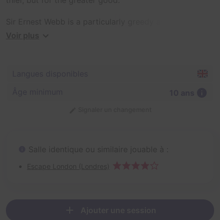
Sir Ernest Webb is a particularly greedy antiquarian
who has studied the workings of Da Vinci in great
Voir plus
detail. He has amassed a considerable collection over
the years, including what many believe to be the Holy
Grail.
Langues disponibles
You've broken into his office in an attempt to steal the
Âge minimum
10 ans
Grail, using your expert knowledge of Sir Ernest's home
and security systems. Get in the room, grab the grail
Signaler un changement
and get out. It should be easy!
Salle identique ou similaire jouable à :
Escape London (Londres)
Ajouter une session