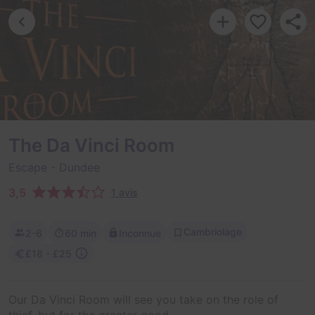
The Da Vinci Room
Escape
- Dundee
3,5
1 avis
Cambriolage
2-6
60 min
Inconnue
£18 - £25
Our Da Vinci Room will see you take on the role of
thief, but for the greater good.