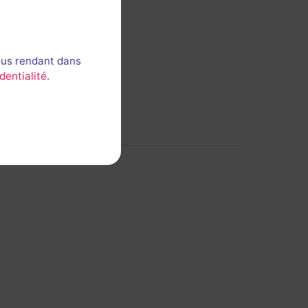
ous rendant dans
dentialité
.