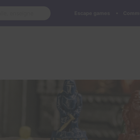
Escape games
Commu