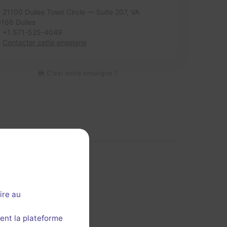
21100 Dulles Town Circle — Suite 207,
VA
166 Dulles
+1 571-525-4049
Contacter cette enseigne
C'est votre enseigne ?
ire au
 cette section ?
ent la plateforme