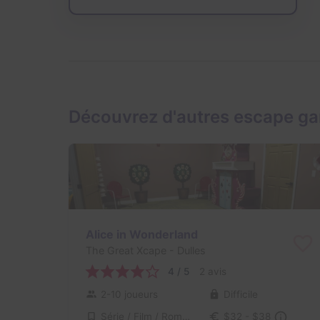
Découvrez d'autres escape g
Alice in Wonderland
The Great Xcape
- Dulles
4 / 5
2 avis
2-10 joueurs
Difficile
Série / Film / Roman
$32 - $38