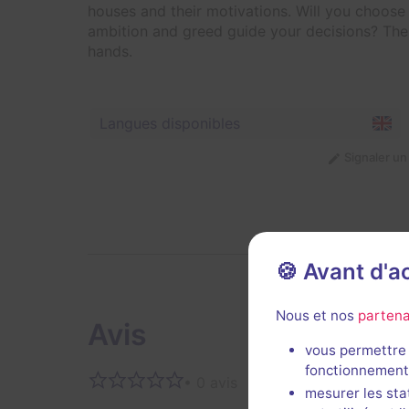
houses and their motivations. Will you choose 
ambition and greed guide your decisions? The 
hands.
Langues disponibles
Signaler u
🍪 Avant d'
Nous et nos
partena
Avis
vous permettre 
fonctionnement
• 0 avis
Aucun 
mesurer les sta