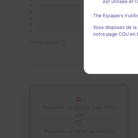
est utilisée et 
5
0
4
0
The Escapers n'utili
3
0
2
0
Vous disposez de la
1
0
notre page CGU en ba
Contrôle des avis
Personne n'a encore joué cette
salle
Personne ne l'a sur sa wishlist