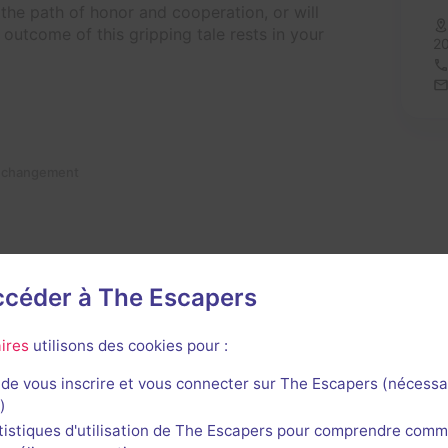
the path of honor and cooperation, or will
outcome of this gripping tale rests in your
20
n changement
accéder à The Escapers
ires
utilisons des cookies pour :
de vous inscrire et vous connecter sur The Escapers (nécessa
)
avis n'a encore été posté pour cette salle. Qui va inaugurer
tistiques d'utilisation de The Escapers pour comprendre comm