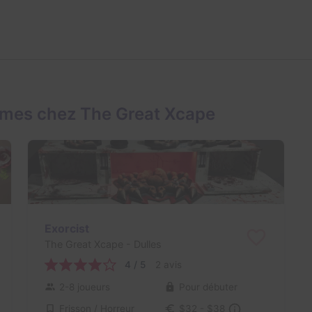
ames chez The Great Xcape
Exorcist
The Great Xcape
- Dulles
4 / 5
2 avis
2-8 joueurs
Pour débuter
Frisson / Horreur
$32 - $38