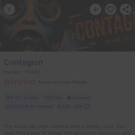
Contagion
Escape
- Dublin
Aucun avis pour l'instant
2-6
× 2 salles
60 min
Inconnue
Virus / Asile / Hôpital
20€ - 29€
The world has been infected with a deadly virus. You
must find a way to defeat the laboratory lockdown and