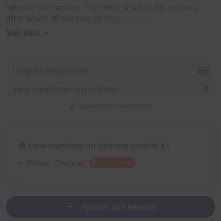
retrieve the vaccine. The timer is set to 60 minutes,
after which all samples of the cure will be incinerated.
Voir plus
Get your white coat and your safety goggles on as you
prepare for Contagion...
Langues disponibles
Jeux identiques disponibles
2
Signaler un changement
Salle identique ou similaire jouable à :
Escape (Glasgow)
Salle fermée
Ajouter une session