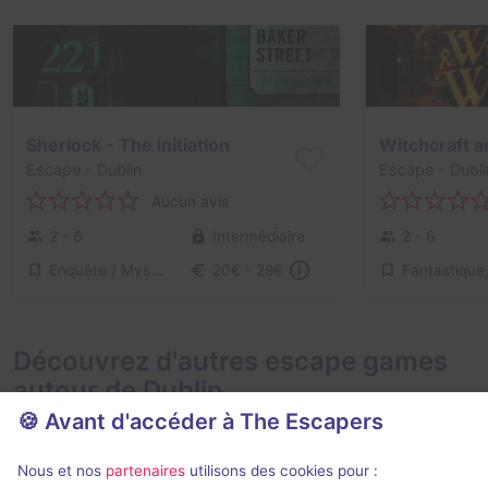
Sherlock - The initiation
Witchcraft 
Escape
- Dublin
Escape
- Dubli
Aucun avis
2 - 6
Intermédiaire
2 - 6
Enquête / Mystère
20€ - 29€
Découvrez d'autres escape games
autour de Dublin
🍪 Avant d'accéder à The Escapers
Nous et nos
partenaires
utilisons des cookies pour :