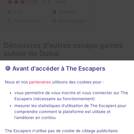
3 / 5
1 avis
2 - 5
Inconnue
Frisson / Horreur
Non renseigné
Découvrez d'autres escape games
autour de Dubaï
🍪 Avant d'accéder à The Escapers
Nous et nos
partenaires
utilisons des cookies pour :
vous permettre de vous inscrire et vous connecter sur The
Escapers (nécessaire au fonctionnement)
The Bank
The Lost City
mesurer les statistiques d'utilisation de The Escapers pour
Horror Rooms
- Dubaï
Game Over
- D
comprendre comment la plateforme est utilisée et
3,5 / 5
1 avis
l'améliorer en continu
2 - 8
Intermédiaire
2 - 7
The Escapers n'utilise pas de cookie de ciblage publicitaire.