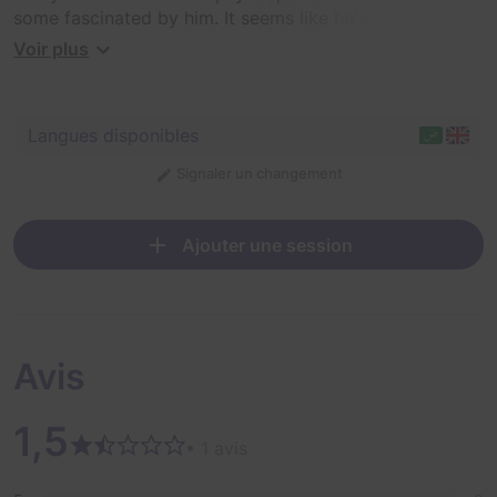
some fascinated by him. It seems like he's got a
copycat. Outsmart the killer or prepare to get
Voir plus
slaughtered!
Langues disponibles
Signaler un changement
Ajouter une session
Avis
1,5
• 1 avis