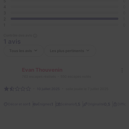
5
0
4
0
3
0
2
1
1
0
Contrôle des avis
1 avis
Evan Thouvenin
763
escapes réalisés
550
escapes notés
10 juillet 2025
salle jouée le 7 juillet 2025
1
1
1,5
0,5
Décor et son
Énigmes
Scénario
Originalité
Difficu