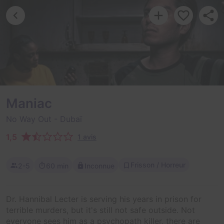
Maniac
No Way Out
- Dubaï
1,5
1 avis
Frisson / Horreur
2-5
60 min
Inconnue
Dr. Hannibal Lecter is serving his years in prison for
terrible murders, but it's still not safe outside. Not
everyone sees him as a psychopath killer, there are