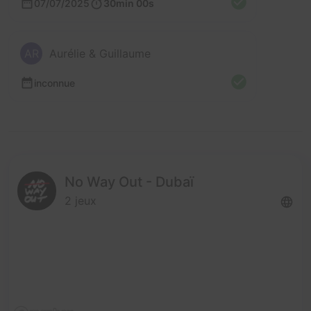
07/07/2025
30min 00s
AR
Aurélie & Guillaume
inconnue
No Way Out - Dubaï
2 jeux