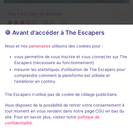
The Lost City of Atlantis
3,5 / 5
1 avis
🍪 Avant d'accéder à The Escapers
2 - 7
Intermédiaire
Fantastique
170Dhs - 205Dhs
Nous et nos
partenaires
utilisons des cookies pour :
vous permettre de vous inscrire et vous connecter sur The
Escapers (nécessaire au fonctionnement)
mesurer les statistiques d'utilisation de The Escapers pour
comprendre comment la plateforme est utilisée et
l'améliorer en continu
The Escapers n'utilise pas de cookie de ciblage publicitaire.
Horreur Circus
Vous disposez de la possibilité de retirer votre consentement à
2 / 5
1 avis
tout moment en vous rendant dans notre page CGU en bas du
site. Pour en savoir plus, visitez notre
politique de
2 - 7
Difficile
confidentialité
.
Frisson / Horreur
170Dhs - 205Dhs