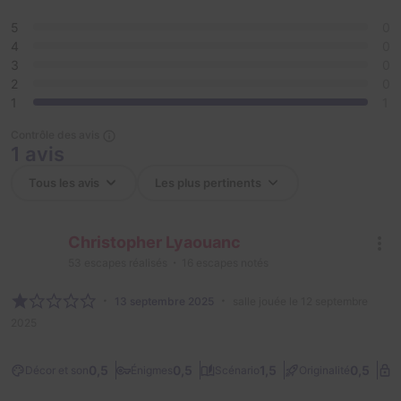
5
0
4
0
3
0
2
0
1
1
Contrôle des avis
1 avis
Christopher Lyaouanc
53
escapes réalisés
16
escapes notés
13 septembre 2025
salle jouée le 12 septembre
2025
0,5
0,5
1,5
0,5
Décor et son
Énigmes
Scénario
Originalité
D