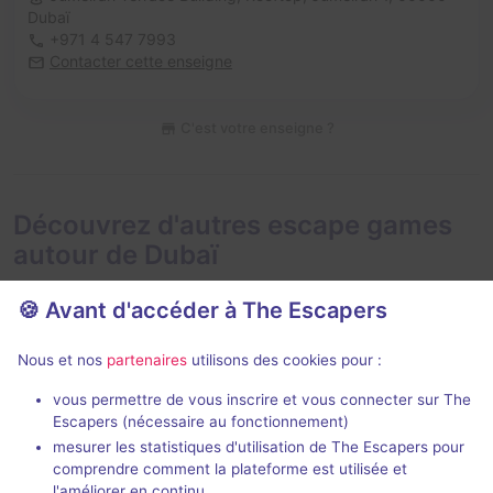
Dubaï
+971 4 547 7993
Contacter cette enseigne
C'est votre enseigne ?
Découvrez d'autres escape games
autour de Dubaï
🍪 Avant d'accéder à The Escapers
Nous et nos
partenaires
utilisons des cookies pour :
vous permettre de vous inscrire et vous connecter sur The
Escapers (nécessaire au fonctionnement)
The Bank
The Lost City
mesurer les statistiques d'utilisation de The Escapers pour
Horror Rooms
- Dubaï
Game Over
- D
comprendre comment la plateforme est utilisée et
3,5 / 5
1 avis
l'améliorer en continu