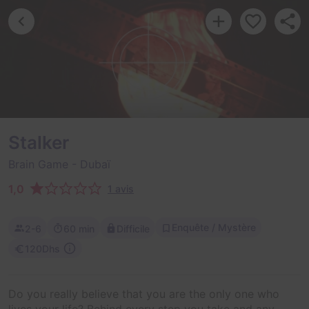
Stalker
Brain Game
- Dubaï
1,0
1 avis
Enquête / Mystère
2-6
60 min
Difficile
120Dhs
Do you really believe that you are the only one who
lives your life? Behind every step you take and any