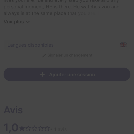
personal moment, HE is there. He watches you and
always is at the same place that you are. But you don't
know who he is. He is a photographer with secrets and
Voir plus
obsessions. His greatest obsession is you. Will you
manage to "reveal" the clues that will uncover him? For
the first time, you find a dark room inside an escape
Langues disponibles
room!
Signaler un changement
Ajouter une session
Avis
1,0
• 1 avis