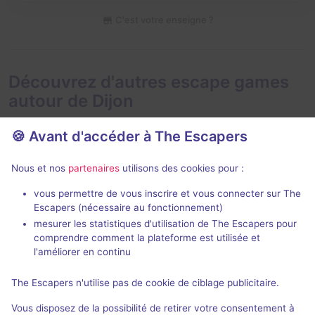
C'est votre enseigne ?
Découvrez d'autres escape games
autour de Dijon
🍪 Avant d'accéder à The Escapers
Nous et nos
partenaires
utilisons des cookies pour :
Jeu immersif
16 h 30 min
vous permettre de vous inscrire et vous connecter sur The
Escapers (nécessaire au fonctionnement)
Le Manoir de la Douzième Heure (format nuit)
Monuments
mesurer les statistiques d'utilisation de The Escapers pour
La Douzième Heure
- Dijon
Le Défi des Du
comprendre comment la plateforme est utilisée et
4,9 / 5
46 avis
l'améliorer en continu
6 - 12
Intermédiaire
2 - 5
The Escapers n'utilise pas de cookie de ciblage publicitaire.
135€ - 242€
Enquête / Mystère
Vous disposez de la possibilité de retirer votre consentement à