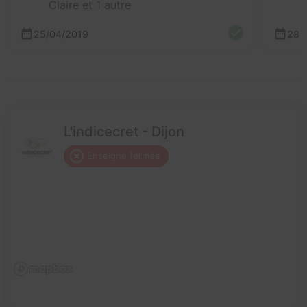
Claire et 1 autre
25/04/2019
28/
L'indicecret - Dijon
Enseigne fermée