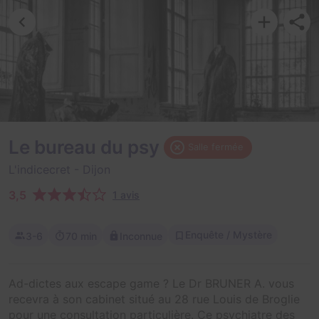
Le bureau du psy
Salle fermée
L'indicecret
- Dijon
3,5
1 avis
Enquête / Mystère
3-6
70 min
Inconnue
Ad-dictes aux escape game ? Le Dr BRUNER A. vous
recevra à son cabinet situé au 28 rue Louis de Broglie
pour une consultation particulière. Ce psychiatre des