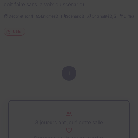
doit faire sans la voix du scénario)
4
2
3
2,5
Décor et son
Énigmes
Scénario
Originalité
Difficult
Utile
1
3 joueurs ont joué cette salle