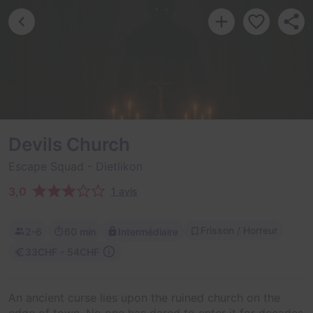
Devils Church
Escape Squad
- Dietlikon
3,0
1 avis
Frisson / Horreur
2-6
60 min
Intermédiaire
33CHF - 54CHF
An ancient curse lies upon the ruined church on the
edge of town. No one has dared to enter it for decades