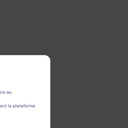
ire au
ent la plateforme