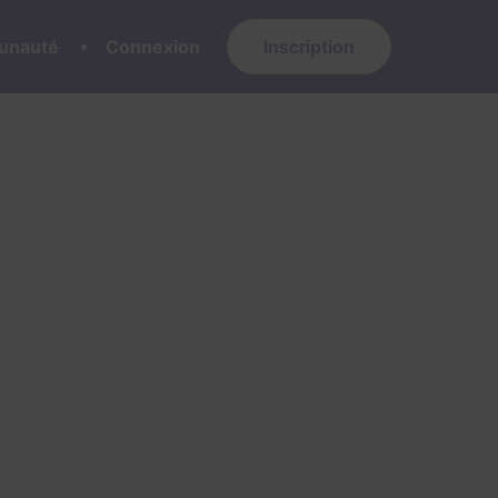
nauté
Connexion
Inscription