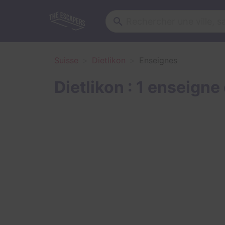
Suisse
Dietlikon
Enseignes
Dietlikon : 1 enseign