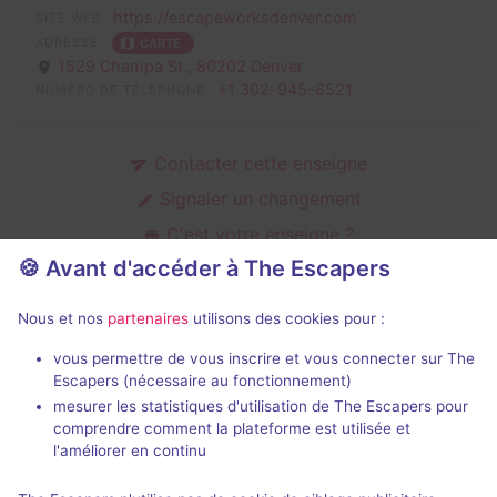
https://escapeworksdenver.com
SITE WEB
ADRESSE
CARTE
1529 Champa St.,
80202 Denver
+1 302-945-6521
NUMÉRO DE TÉLÉPHONE
Contacter cette enseigne
Signaler un changement
C'est votre enseigne ?
🍪 Avant d'accéder à The Escapers
Nous et nos
partenaires
utilisons des cookies pour :
Salles fermées de Escape Works
Denver
vous permettre de vous inscrire et vous connecter sur The
Escapers (nécessaire au fonctionnement)
mesurer les statistiques d'utilisation de The Escapers pour
comprendre comment la plateforme est utilisée et
l'améliorer en continu