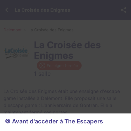
La Croisée des Enigmes
Delémont
La Croisée des Enigmes
La Croisée des
Enigmes
Enseigne fermée
1 salle
La Croisée des Enigmes était une enseigne d'escape
game installée à Delémont. Elle proposait une salle
d'escape game :
L'anniversaire de Gontran
. Elle a
maintenant fermé ses portes.
🍪 Avant d'accéder à The Escapers