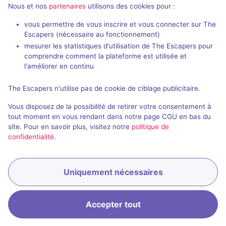
Nous et nos
partenaires
utilisons des cookies pour :
Salles fermées de La Croisée des
Enigmes
vous permettre de vous inscrire et vous connecter sur The
Escapers (nécessaire au fonctionnement)
mesurer les statistiques d'utilisation de The Escapers pour
comprendre comment la plateforme est utilisée et
l'améliorer en continu
The Escapers n'utilise pas de cookie de ciblage publicitaire.
Salle fermée
Vous disposez de la possibilité de retirer votre consentement à
L'anniversaire de Gontran
tout moment en vous rendant dans notre page CGU en bas du
site. Pour en savoir plus, visitez notre
politique de
Aucun avis
confidentialité
.
4 - 6
Inconnue
Logique
Uniquement nécessaires
Accepter tout
Accueil
Recherche
Connexion
Menu