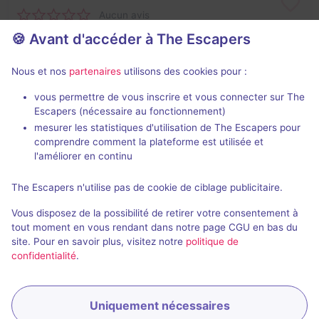
Aucun avis
🍪 Avant d'accéder à The Escapers
4 - 10
Inconnue
Virus / Asile / Hôpital
18€ - 20€
Nous et nos
partenaires
utilisons des cookies pour :
vous permettre de vous inscrire et vous connecter sur The
Escapers (nécessaire au fonctionnement)
mesurer les statistiques d'utilisation de The Escapers pour
comprendre comment la plateforme est utilisée et
l'améliorer en continu
The Escapers n'utilise pas de cookie de ciblage publicitaire.
Le refuge du trappeur
Vous disposez de la possibilité de retirer votre consentement à
Aucun avis
tout moment en vous rendant dans notre page CGU en bas du
site. Pour en savoir plus, visitez notre
politique de
4 - 10
Inconnue
confidentialité
.
Évasion
18€ - 20€
Uniquement nécessaires