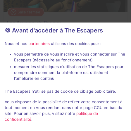
Salle fermée
Les Arcanes du Pouvoir
🍪 Avant d'accéder à The Escapers
2 / 5
1 avis
5 - 6
Intermédiaire
Nous et nos
partenaires
utilisons des cookies pour :
Enquête / Mystère
vous permettre de vous inscrire et vous connecter sur The
Escapers (nécessaire au fonctionnement)
mesurer les statistiques d'utilisation de The Escapers pour
comprendre comment la plateforme est utilisée et
l'améliorer en continu
The Escapers n'utilise pas de cookie de ciblage publicitaire.
Salle fermée
Vous disposez de la possibilité de retirer votre consentement à
Réunion Macabre
tout moment en vous rendant dans notre page CGU en bas du
site. Pour en savoir plus, visitez notre
politique de
3 / 5
1 avis
confidentialité
.
5 - 8
Intermédiaire