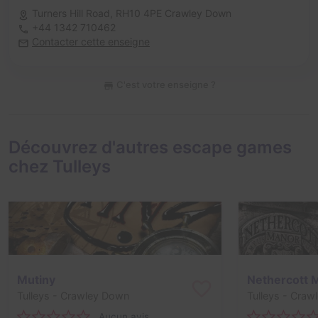
Turners Hill Road,
RH10 4PE Crawley Down
+44 1342 710462
Contacter cette enseigne
C'est votre enseigne ?
Découvrez d'autres escape games
chez Tulleys
Mutiny
Nethercott 
Tulleys
- Crawley Down
Tulleys
- Craw
Aucun avis