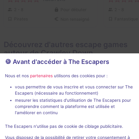
2 - 8
Pour débuter
2 - 8
Pirates
Fantastique
Non renseigné
Découvrez d'autres escape games
autour de Crawley Down
🍪 Avant d'accéder à The Escapers
Nous et nos
partenaires
utilisons des cookies pour :
vous permettre de vous inscrire et vous connecter sur The
80 min
Escapers (nécessaire au fonctionnement)
mesurer les statistiques d'utilisation de The Escapers pour
Questionable Ethics
The Explorer
comprendre comment la plateforme est utilisée et
Hounds
- Crawley
Hounds
- Craw
l'améliorer en continu
Aucun avis
The Escapers n'utilise pas de cookie de ciblage publicitaire.
2 - 6
Inconnue
2 - 8
Vous disposez de la possibilité de retirer votre consentement à
Enquête / Mystère
Aventure
Non renseigné