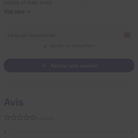
middle of their story.
Voir plus
SpellCraft will take you on a magical adventure, you'll
need to work together, but in the end there's always a
battle, will you escape and who will win?
Langues disponibles
Signaler un changement
Ajouter une session
Avis
• 0 avis
5
0