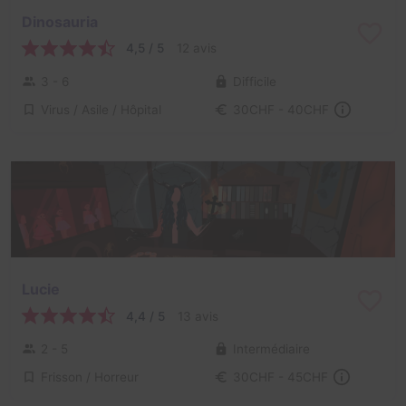
Dinosauria
4,5 / 5
12 avis
3 - 6
Difficile
Virus / Asile / Hôpital
30CHF - 40CHF
Lucie
4,4 / 5
13 avis
2 - 5
Intermédiaire
Frisson / Horreur
30CHF - 45CHF