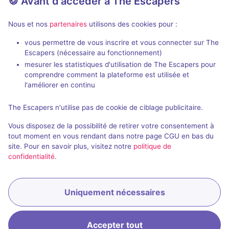
🍪 Avant d'accéder à The Escapers
Aucun avis
4 - 12
Inconnue
Nous et nos
partenaires
utilisons des cookies pour :
Pirates
vous permettre de vous inscrire et vous connecter sur The
Escapers (nécessaire au fonctionnement)
mesurer les statistiques d'utilisation de The Escapers pour
comprendre comment la plateforme est utilisée et
l'améliorer en continu
The Escapers n'utilise pas de cookie de ciblage publicitaire.
Salle fermée
Vous disposez de la possibilité de retirer votre consentement à
L'Héritage Horloger
tout moment en vous rendant dans notre page CGU en bas du
site. Pour en savoir plus, visitez notre
politique de
Aucun avis
confidentialité
.
2 - 6
Inconnue
Cambriolage
Uniquement nécessaires
Accepter tout