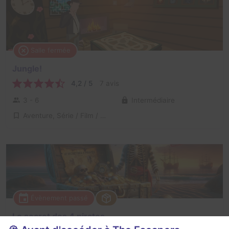
Salle fermée
Jungle!
4,2 / 5
7 avis
3 - 6
Intermédiaire
Aventure, Série / Film / Roman
Évènement passé
Le secret des 4 pirates