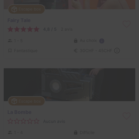
Escape box
Fairy Tale
4,8 / 5
2 avis
Au choix
1 - 5
Fantastique
30CHF - 45CHF
Escape box
La Bombe
Aucun avis
1 - 4
Difficile