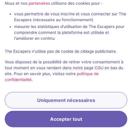
Nous et nos
partenaires
utilisons des cookies pour :
vous permettre de vous inscrire et vous connecter sur The
Escapers (nécessaire au fonctionnement)
mesurer les statistiques d'utilisation de The Escapers pour
comprendre comment la plateforme est utilisée et
l'améliorer en continu
Salle fermée
Le Défi du Gentleman Cambrioleur
The Escapers n'utilise pas de cookie de ciblage publicitaire.
Aucun avis
Vous disposez de la possibilité de retirer votre consentement à
3 - 5
Inconnue
tout moment en vous rendant dans notre page CGU en bas du
site. Pour en savoir plus, visitez notre
politique de
Cambriolage
confidentialité
.
Uniquement nécessaires
Accepter tout
Accueil
Recherche
Connexion
Menu