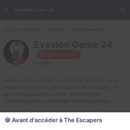
Evasion Game 24
Nouvelle-Aquitaine
Coulaures
Evasion Game 24
Evasion Game 24
Enseigne fermée
1 salle
Evasion Game 24 était une enseigne d'escape game
installée à Coulaures (Dordogne). Elle proposait une
salle d'escape game :
Le Défi du Gentleman
Cambrioleur
. Elle a maintenant fermé ses portes.
🍪 Avant d'accéder à The Escapers
Salles fermées de Evasion Game 24