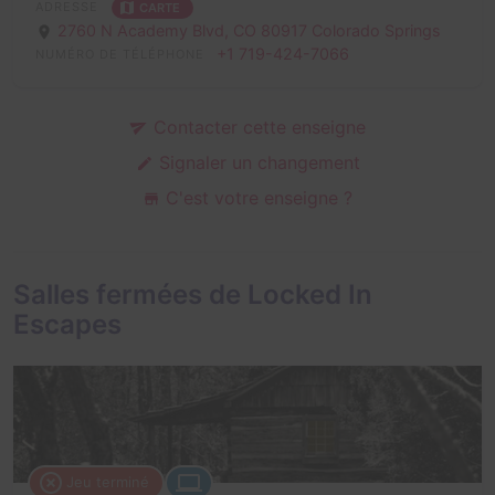
ADRESSE
CARTE
2760 N Academy Blvd,
CO 80917 Colorado Springs
+1 719-424-7066
NUMÉRO DE TÉLÉPHONE
Contacter cette enseigne
Signaler un changement
C'est votre enseigne ?
Salles fermées de Locked In
Escapes
Jeu terminé