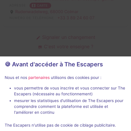
ADRESSE
CARTE
Rudenwadelweg,
68000 Colmar
+33 3 89 24 60 07
NUMÉRO DE TÉLÉPHONE
Signaler un changement
C'est votre enseigne ?
🍪 Avant d'accéder à The Escapers
Salles d'escape game de Musée de
Nous et nos
partenaires
utilisons des cookies pour :
Usines Municipales
vous permettre de vous inscrire et vous connecter sur The
Escapers (nécessaire au fonctionnement)
mesurer les statistiques d'utilisation de The Escapers pour
comprendre comment la plateforme est utilisée et
l'améliorer en continu
2 h
The Escapers n'utilise pas de cookie de ciblage publicitaire.