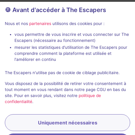
🍪 Avant d'accéder à The Escapers
Nous et nos
partenaires
utilisons des cookies pour :
90 min
vous permettre de vous inscrire et vous connecter sur The
Escapers (nécessaire au fonctionnement)
Seafarers
Dracula's Lai
mesurer les statistiques d'utilisation de The Escapers pour
Escape Factory
- Cluj-Napoca
Escape Factor
comprendre comment la plateforme est utilisée et
5 / 5
1 avis
l'améliorer en continu
2 - 8
Inconnue
3 - 6
The Escapers n'utilise pas de cookie de ciblage publicitaire.
Pirates
Fantastique
Non renseigné
Vous disposez de la possibilité de retirer votre consentement à
tout moment en vous rendant dans notre page CGU en bas du
site. Pour en savoir plus, visitez notre
politique de
confidentialité
.
Uniquement nécessaires
Réserver