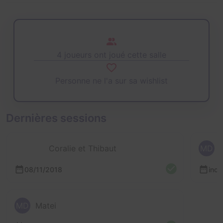
4 joueurs ont joué cette salle
Personne ne l'a sur sa wishlist
Dernières sessions
Coralie et Thibaut
MD
08/11/2018
inc
MD
Matei