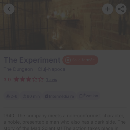
The Experiment
Salle fermée
The Dungeon
- Cluj-Napoca
3,0
1 avis
Évasion
2-6
60 min
Intermédiaire
1940. The company meets a non-conformist character,
a noble, presentable man who also has a dark side. The
story of the Mad Scientist! The action takes place in