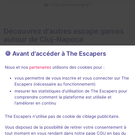
C'est votre enseigne ?
Découvrez d'autres escape games
autour de Cluj-Napoca
🍪 Avant d'accéder à The Escapers
Nous et nos
partenaires
utilisons des cookies pour :
90 min
vous permettre de vous inscrire et vous connecter sur The
Escapers (nécessaire au fonctionnement)
Seafarers
Dracula's Lai
mesurer les statistiques d'utilisation de The Escapers pour
Escape Factory
- Cluj-Napoca
Escape Factor
comprendre comment la plateforme est utilisée et
l'améliorer en continu
5 / 5
1 avis
2 - 8
Inconnue
3 - 6
The Escapers n'utilise pas de cookie de ciblage publicitaire.
Pirates
Fantastique
Non renseigné
Vous disposez de la possibilité de retirer votre consentement à
tout moment en vous rendant dans notre page CGU en bas du