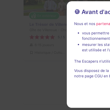
🍪 Avant d'
En extérieur
2 h
Nous et nos
partena
Le Trésor de Villenoue
Gîte de Villenoue
- Chouday
vous permettre 
5 / 5
1 avis
fonctionnement
mesurer les sta
6-15 joueurs
Inconnue
est utilisée et 
Historique / Culturel
20€
The Escapers n'utili
Vous disposez de la
notre page CGU en ba
6
autres sall