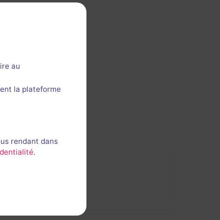
ire au
ent la plateforme
ous rendant dans
dentialité
.
r de
Chouday
.