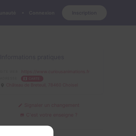
nauté
Connexion
Inscription
Informations pratiques
https://www.curiousanimations.fr
SITE WEB
ADRESSE
CARTE
Château de Breteuil,
78460 Choisel
Signaler un changement
C'est votre enseigne ?