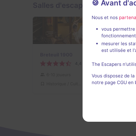
🍪 Avant d'
Salles d'escape game de Cur
Nous et nos
partena
vous permettre 
fonctionnement
mesurer les sta
est utilisée et 
Breteuil 1900
4,4 / 5
9 avis
The Escapers n'utili
6-10 joueurs
Intermédiaire
Vous disposez de la
notre page CGU en ba
Historique / Culturel
30€