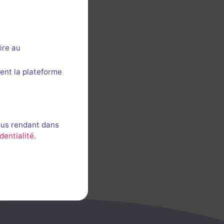
ire au
ent la plateforme
ous rendant dans
dentialité
.