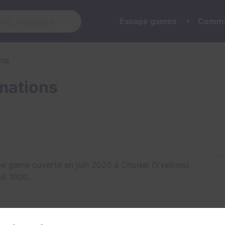
Escape games
Commu
ons
mations
e game ouverte en juin 2020 à Choisel (Yvelines)
uil 1900
.