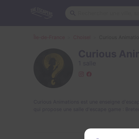
Île-de-France
Choisel
Curious Animati
Curious Ani
1 salle
Curious Animations est une enseigne d'escap
qui propose une salle d'escape game :
Brete