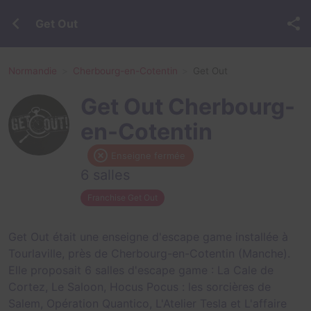
Get Out
Normandie
Cherbourg-en-Cotentin
Get Out
Get Out Cherbourg-
en-Cotentin
Enseigne fermée
6 salles
Franchise Get Out
Get Out était une enseigne d'escape game installée à
Tourlaville, près de Cherbourg-en-Cotentin (Manche).
Elle proposait 6 salles d'escape game :
La Cale de
Cortez
,
Le Saloon
,
Hocus Pocus : les sorcières de
Salem
,
Opération Quantico
,
L'Atelier Tesla
et
L'affaire