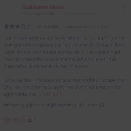
Guillaume Morin
1935
escapes réalisés
1921
escapes notés
14 avril 2024
salle jouée le 14 avril 2024
Les Mousquetaires est le dernier volet de la trilogie de
jeux gratuits proposés par le domaine de Sceaux. Il va
s’agir d’aider les mousquetaires du roi, soudainement
frappés d’apathie suite à une malédiction ayant fait
disparaître le panache de leur chapeau.
Le jeu utilise l’interface du site web mobile Escape the
City, qui fonctionne sous forme d’un chat avec un bot,
agrémenté d’un...
Voir plus
1/3
3
4
3
Énigmes
Scénario
Originalité
Difficulté
2
Utile