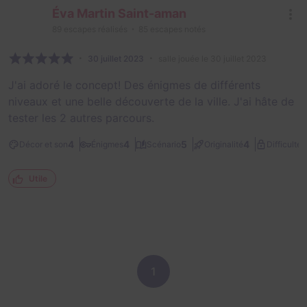
Éva Martin Saint-aman
89
escapes réalisés
85
escapes notés
30 juillet 2023
salle jouée le 30 juillet 2023
J'ai adoré le concept! Des énigmes de différents
niveaux et une belle découverte de la ville. J'ai hâte de
tester les 2 autres parcours.
1
4
4
5
4
Décor et son
Énigmes
Scénario
Originalité
Difficulté
Utile
1