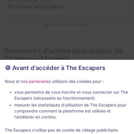
+33 9 82 35 17 55
Contacter cette enseigne
C'est votre enseigne ?
Découvrez d'autres jeux autour de
Châtenay-Malabry
🍪 Avant d'accéder à The Escapers
Nous et nos
partenaires
utilisons des cookies pour :
vous permettre de vous inscrire et vous connecter sur The
90 min
Escapers (nécessaire au fonctionnement)
mesurer les statistiques d'utilisation de The Escapers pour
The Prime Artifact
404 : The E
comprendre comment la plateforme est utilisée et
Artifact Escape Game
- Clichy
Artifact Esca
l'améliorer en continu
5 / 5
309 avis
The Escapers n'utilise pas de cookie de ciblage publicitaire.
2 - 4
Intermédiaire
2 - 4