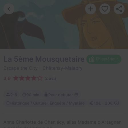
La 5ème Mousquetaire
En extérieur
Escape the City
- Châtenay-Malabry
3,9
2 avis
2-6
90 min
Pour débuter
Historique / Culturel, Enquête / Mystère
10€ - 20€
Anne Charlotte de Chanlécy, alias Madame d'Artagnan,