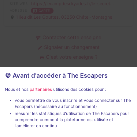
https://lecampdesdryades.fr/le-secret...
SITE WEB
ADRESSE
CARTE
1 lieu dit Les Gouttes,
03250 Châtel-Montagne
Contacter cette enseigne
Signaler un changement
C'est votre enseigne ?
🍪 Avant d'accéder à The Escapers
Escape games en extérieur de Le
Nous et nos
partenaires
utilisons des cookies pour :
Camp des Dryades
vous permettre de vous inscrire et vous connecter sur The
Escapers (nécessaire au fonctionnement)
mesurer les statistiques d'utilisation de The Escapers pour
comprendre comment la plateforme est utilisée et
l'améliorer en continu
Jeu immersif
24 h