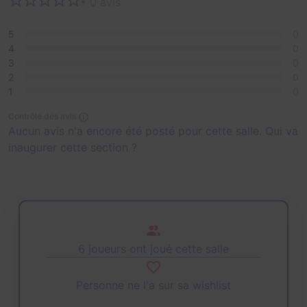
• 0 avis
L'aventure commence maintenant !
5
0
4
0
3
0
2
0
1
0
Contrôle des avis
Aucun avis n'a encore été posté pour cette salle. Qui va
inaugurer cette section ?
6 joueurs ont joué cette salle
Personne ne l'a sur sa wishlist