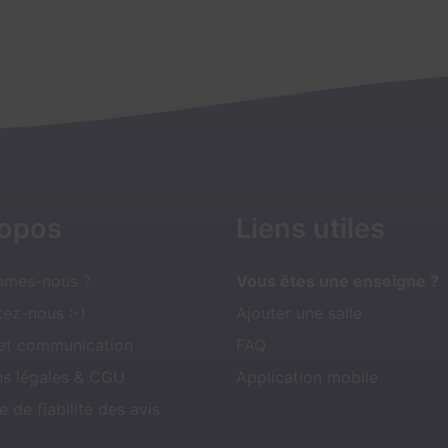
ropos
Liens utiles
mmes-nous ?
Vous êtes une enseigne ?
ez-nous :-)
Ajouter une salle
 et communication
FAQ
ns légales & CGU
Application mobile
e de fiabilité des avis