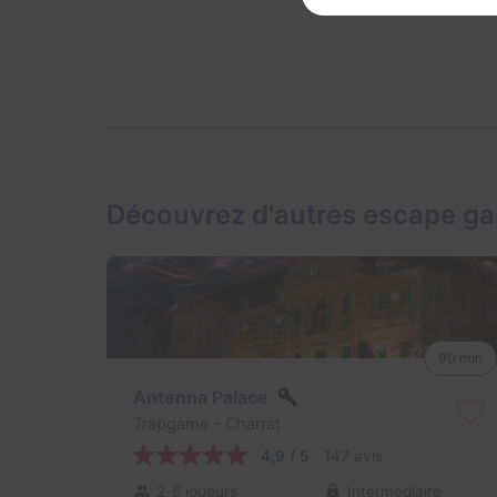
Découvrez d'autres escape g
90 min
Antenna Palace
Trapgame
- Charrat
4,9 / 5
147 avis
2-6 joueurs
Intermédiaire