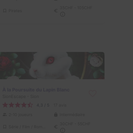
35CHF - 105CHF
Pirates
À la Poursuite du Lapin Blanc
SionEscape
- Sion
4,3 / 5
17 avis
2-10 joueurs
Intermédiaire
30CHF - 55CHF
Série / Film / Roman