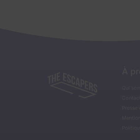
À p
Qui so
Contact
Presse
Mentio
Politiqu