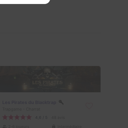
Les Pirates du Blacktrap
Trapgame
- Charrat
4,6 / 5
48 avis
2-6 joueurs
Intermédiaire