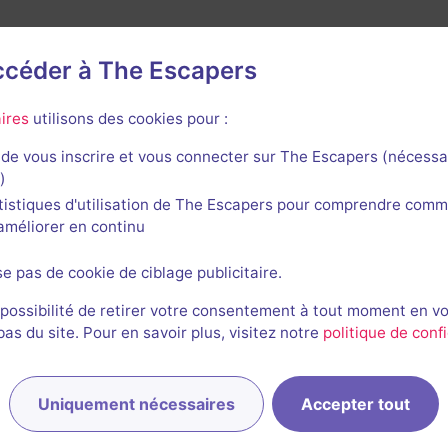
accéder à The Escapers
rnières sessions
ires
utilisons des cookies pour :
de vous inscrire et vous connecter sur The Escapers (nécessa
)
tistiques d'utilisation de The Escapers pour comprendre comm
l'améliorer en continu
Stéphanie, Laurent et Mathieu
TB
Ti
se pas de cookie de ciblage publicitaire.
03/12/2017
40min 00s
incon
 possibilité de retirer votre consentement à tout moment en v
s du site. Pour en savoir plus, visitez notre
politique de confi
JM
Jocelyn
inconnue
Uniquement nécessaires
Accepter tout