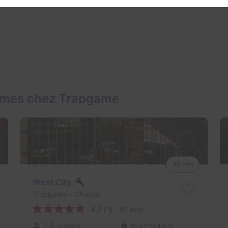
ames chez Trapgame
90 min
West City
Trapgame
- Charrat
4,7 / 5
87 avis
2-8 joueurs
Intermédiaire