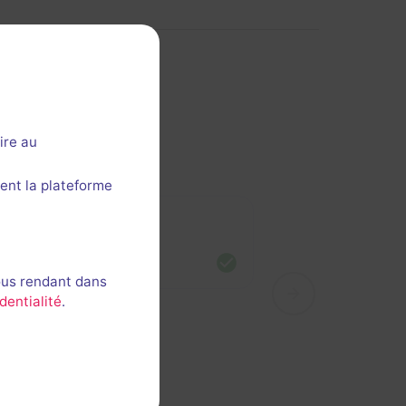
ire au
ent la plateforme
ffany
nue
ous rendant dans
dentialité
.