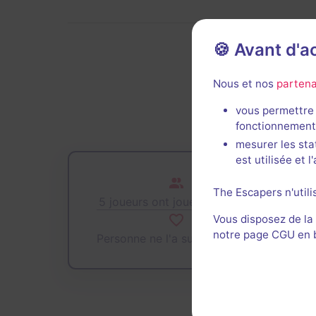
🍪 Avant d'
De
Nous et nos
partena
vous permettre 
fonctionnement
mesurer les sta
est utilisée et 
The Escapers n'utili
5 joueurs ont joué cette salle
Vous disposez de la
notre page CGU en ba
Personne ne l'a sur sa wishlist