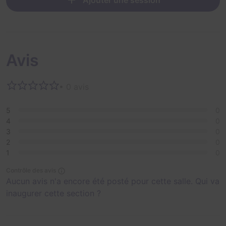
Ajouter une session
Avis
• 0 avis
5
0
4
0
3
0
2
0
1
0
Contrôle des avis
Aucun avis n'a encore été posté pour cette salle. Qui va
inaugurer cette section ?