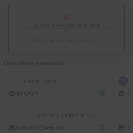
9 joueurs ont joué cette salle
Personne ne l'a sur sa wishlist
Dernières sessions
Julien et 1 autre
TB
14/06/2023
inc
Stéphanie, Laurent et Mathieu
29/09/2019
8min 00s
inc