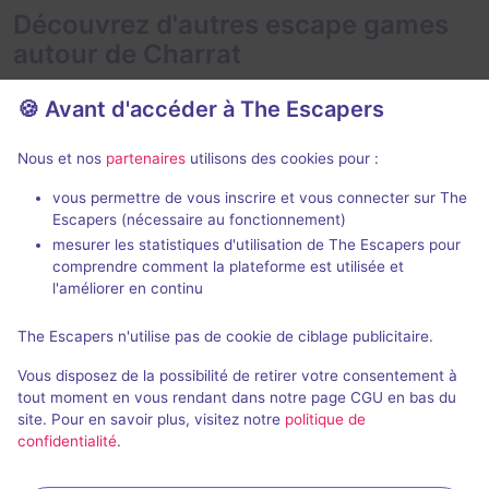
Découvrez d'autres escape games
autour de Charrat
🍪 Avant d'accéder à The Escapers
Nous et nos
partenaires
utilisons des cookies pour :
2 h
vous permettre de vous inscrire et vous connecter sur The
Escapers (nécessaire au fonctionnement)
Mekalitopia
Le Caveau d
mesurer les statistiques d'utilisation de The Escapers pour
Escape World
- Saint-Maurice
Escape World
comprendre comment la plateforme est utilisée et
4,6 / 5
15 avis
l'améliorer en continu
4 - 12
Difficile
4 - 12
The Escapers n'utilise pas de cookie de ciblage publicitaire.
48CHF - 88CHF
Catastrophe
Vous disposez de la possibilité de retirer votre consentement à
tout moment en vous rendant dans notre page CGU en bas du
site. Pour en savoir plus, visitez notre
politique de
confidentialité
.