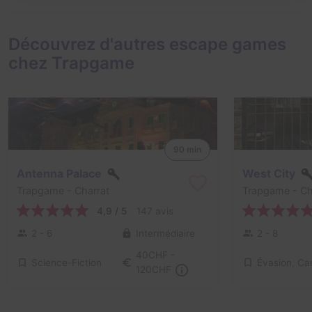
Découvrez d'autres escape games
chez Trapgame
90 min
Antenna Palace
West City
Trapgame
- Charrat
Trapgame
- Ch
4,9 / 5
147 avis
2 - 6
Intermédiaire
2 - 8
40CHF -
Science-Fiction
120CHF