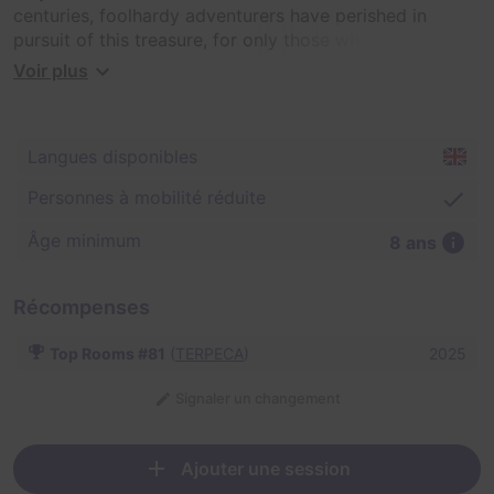
centuries, foolhardy adventurers have perished in
pursuit of this treasure, for only those who venture into
the shadows to restore the balance of the universe will
Voir plus
escape what they seek: Pure light.
Langues disponibles
Personnes à mobilité réduite
Âge minimum
8 ans
Récompenses
Top Rooms #81
(
TERPECA
)
2025
Signaler un changement
Ajouter une session