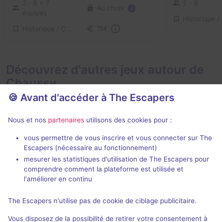
2 - 8
× 7
2 - 8
Au choix
équipes
Historique / Culturel
15€
Découvrez d'autres jeux autour de
Chaussy
🍪 Avant d'accéder à The Escapers
Nous et nos
partenaires
utilisons des cookies pour :
vous permettre de vous inscrire et vous connecter sur The
Escapers (nécessaire au fonctionnement)
mesurer les statistiques d'utilisation de The Escapers pour
Le Retour de Sherlock Holmes
L'Antre de la
comprendre comment la plateforme est utilisée et
Freeing!
- Cergy
Freeing!
- Cer
l'améliorer en continu
4,5 / 5
26 avis
The Escapers n'utilise pas de cookie de ciblage publicitaire.
2 - 5
Intermédiaire
2 - 5
Vous disposez de la possibilité de retirer votre consentement à
Science-Fiction
27€ - 45€