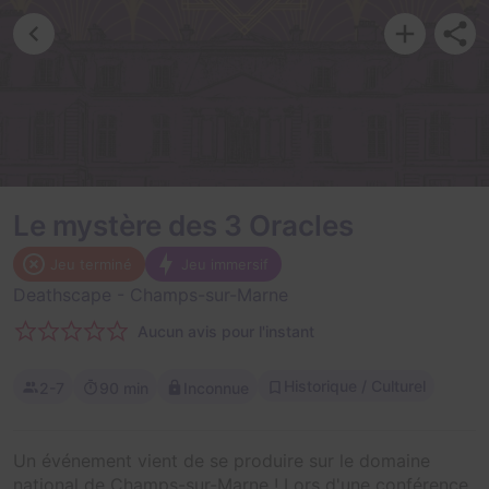
Le mystère des 3 Oracles
Jeu terminé
Jeu immersif
Deathscape
- Champs-sur-Marne
Aucun avis pour l'instant
Historique / Culturel
2-7
90 min
Inconnue
Un événement vient de se produire sur le domaine
national de Champs-sur-Marne ! Lors d'une conférence,