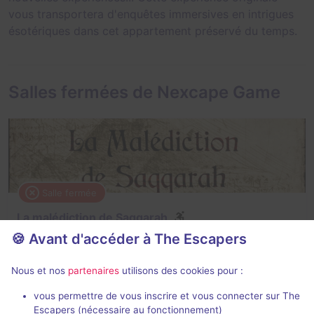
vous transportera d'enquêtes immersives en intrigues
ésotériques dans cet appartement préservé du temps.
Salles fermées de Nexcape Game
Salle fermée
La malédiction de Saqqarah
🍪 Avant d'accéder à The Escapers
4,1 / 5
14 avis
2 - 5
Intermédiaire
Nous et nos
partenaires
utilisons des cookies pour :
Historique / Culturel
vous permettre de vous inscrire et vous connecter sur The
Escapers (nécessaire au fonctionnement)