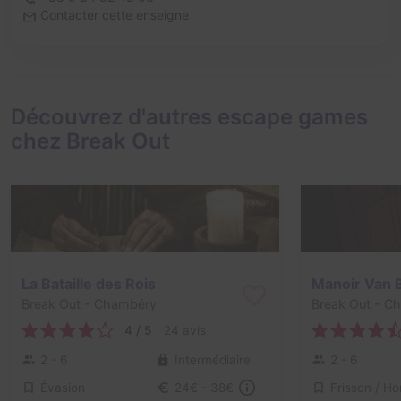
Contacter cette enseigne
Découvrez d'autres escape games
chez Break Out
La Bataille des Rois
Manoir Van 
Break Out
- Chambéry
Break Out
- Ch
4 / 5
24 avis
2 - 6
Intermédiaire
2 - 6
Évasion
24€ - 38€