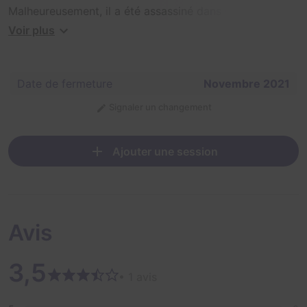
Malheureusement, il a été assassiné dans son
laboratoire...
Voir plus
C'est à vous de mener l'enquête !
Date de fermeture
Novembre 2021
NB : Cette salle s'appelait Opération Panda jusqu'en
2021.
Signaler un changement
Ajouter une session
Avis
3,5
• 1 avis