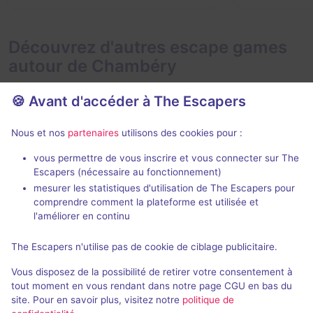
Découvrez d'autres escape games
autour de Chambéry
🍪 Avant d'accéder à The Escapers
Nous et nos
partenaires
utilisons des cookies pour :
vous permettre de vous inscrire et vous connecter sur The
Escapers (nécessaire au fonctionnement)
Les fabuleuses inventions du docteur Apfelgluck
La Boite de 
mesurer les statistiques d'utilisation de The Escapers pour
La Grande Eva
comprendre comment la plateforme est utilisée et
La Grande Evasion
- Chambéry
l'améliorer en continu
4,5 / 5
39 avis
2 - 6
The Escapers n'utilise pas de cookie de ciblage publicitaire.
3 - 6
Intermédiaire
Catastroph
Vous disposez de la possibilité de retirer votre consentement à
Enquête / Mystère
24€ - 35€
tout moment en vous rendant dans notre page CGU en bas du
site. Pour en savoir plus, visitez notre
politique de