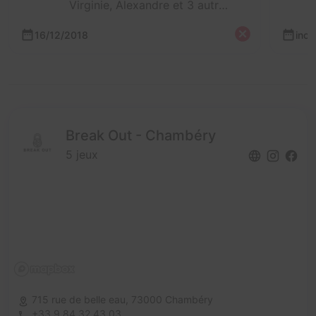
Virginie, Alexandre et 3 autres
16/12/2018
inc
Break Out - Chambéry
5 jeux
715 rue de belle eau,
73000 Chambéry
+33 9 84 32 43 03