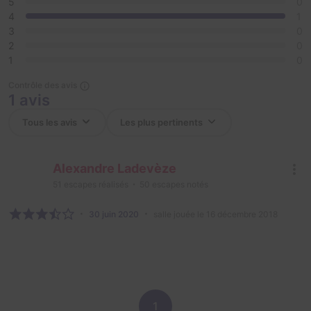
5
0
4
1
3
0
2
0
1
0
Contrôle des avis
1 avis
Alexandre Ladevèze
51
escapes réalisés
50
escapes notés
30 juin 2020
salle jouée le 16 décembre 2018
1