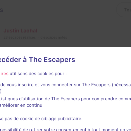
is
Justin Lachal
28
escapes réalisés
6
escapes notés
10 novembre 2024
salle jouée le 10 novembre 2024
accéder à The Escapers
e immersive au top ! Nous somme plongés dans l’ambiance 
ête est bonne ! Une très belle soirée passée ! Merci à tout
ires
utilisons des cookies pour :
2/3
5
5
5
5
et son
Énigmes
Scénario
Originalité
Difficulté
de vous inscrire et vous connecter sur The Escapers (nécessa
)
e
tistiques d'utilisation de The Escapers pour comprendre comm
l'améliorer en continu
Johann Savry
33
escapes réalisés
21
escapes notés
se pas de cookie de ciblage publicitaire.
 possibilité de retirer votre consentement à tout moment en v
8 mai 2025
salle jouée le 8 mai 2025