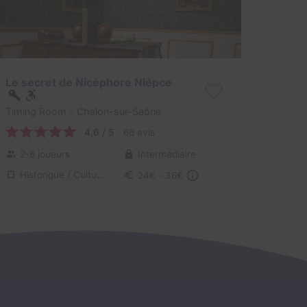
Le secret de Nicéphore Niépce
Timing Room
- Chalon-sur-Saône
4,6 / 5
66 avis
2-6 joueurs
Intermédiaire
Historique / Culturel
24€ - 36€