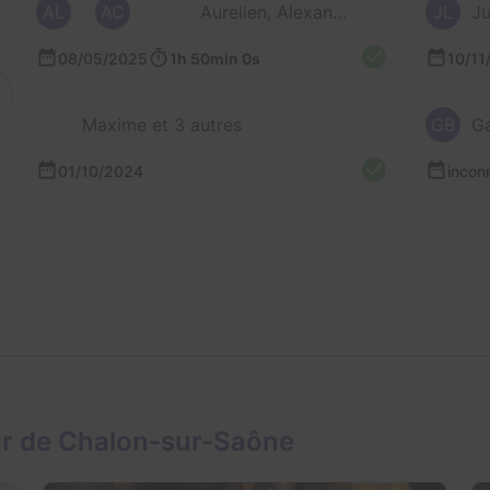
AL
AC
Aurelien, Alexandre, Arthur, Lucas et Johann
JL
Ju
08/05/2025
1h 50min 0s
10/11
Maxime et 3 autres
GB
Ga
01/10/2024
incon
ur de Chalon-sur-Saône