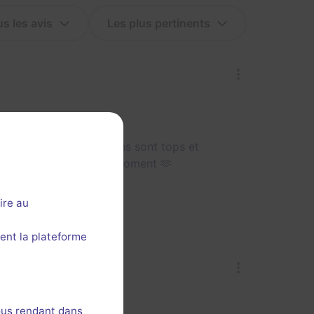
de A à Z, les comédiens sont tops et
e l’équipe pour ce beau moment 🫶
ire au
ent la plateforme
ous rendant dans