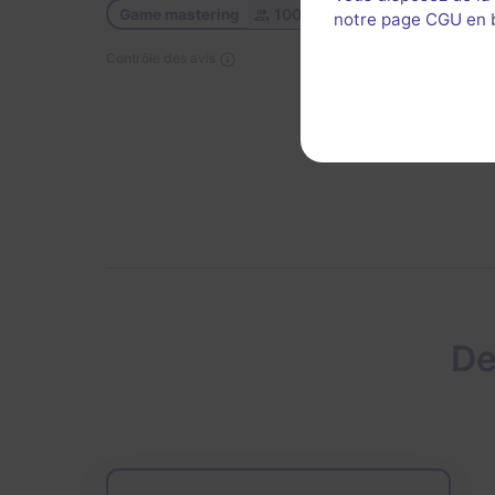
Game mastering
100 %
notre page CGU en ba
Décor 
Contrôle des avis
De