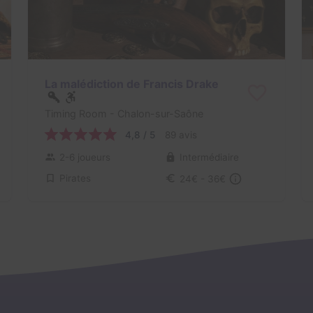
La malédiction de Francis Drake
Timing Room
- Chalon-sur-Saône
4,8 / 5
89 avis
2-6 joueurs
Intermédiaire
Pirates
24€ - 36€