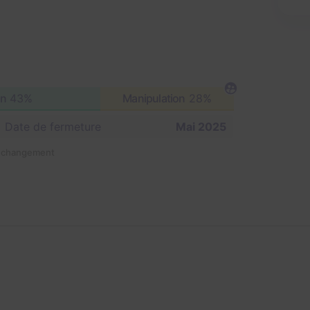
on
43%
Manipulation
28%
Date de fermeture
Mai 2025
n changement