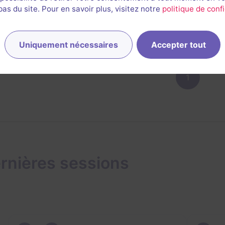
s du site. Pour en savoir plus, visitez notre
politique de confi
1/3
5
3
5
5
et son
Énigmes
Scénario
Originalité
Difficulté
Uniquement nécessaires
Accepter tout
1
rnières sessions