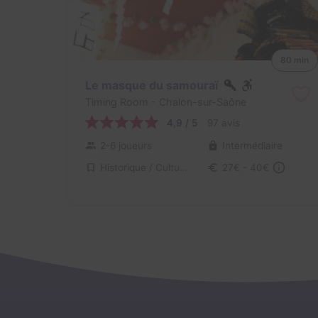
80 min
Le masque du samouraï
Timing Room
- Chalon-sur-Saône
4,9 / 5
97 avis
2-6 joueurs
Intermédiaire
Historique / Culturel
27€ - 40€