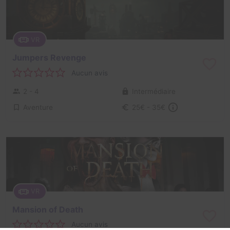
VR
Jumpers Revenge
Aucun avis
2 - 4
Intermédiaire
Aventure
25€ - 35€
VR
Mansion of Death
Aucun avis