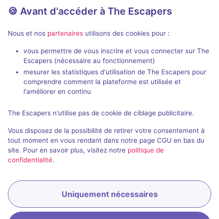
🍪 Avant d'accéder à The Escapers
2 - 4
Pour débuter
Frisson / Horreur
25€ - 35€
Nous et nos
partenaires
utilisons des cookies pour :
vous permettre de vous inscrire et vous connecter sur The
Escapers (nécessaire au fonctionnement)
mesurer les statistiques d'utilisation de The Escapers pour
comprendre comment la plateforme est utilisée et
l'améliorer en continu
VR
The Escapers n'utilise pas de cookie de ciblage publicitaire.
The Parvus Box
Vous disposez de la possibilité de retirer votre consentement à
Aucun avis
tout moment en vous rendant dans notre page CGU en bas du
site. Pour en savoir plus, visitez notre
politique de
2 - 4
Inconnue
confidentialité
.
Science-Fiction
25€ - 35€
Uniquement nécessaires