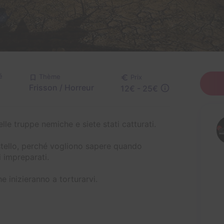
é
Thème
Prix
Frisson / Horreur
12€ - 25€
lle truppe nemiche e siete stati catturati.
astello, perché vogliono sapere quando
i impreparati.
e inizieranno a torturarvi.