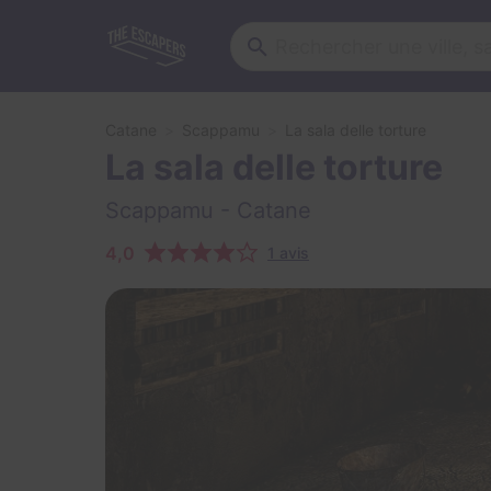
Catane
Scappamu
La sala delle torture
La sala delle torture
Scappamu
- Catane
4,0
1 avis