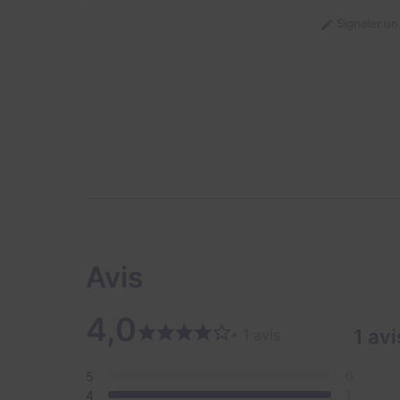
Signaler u
Avis
4,0
1 avi
• 1 avis
5
0
4
1