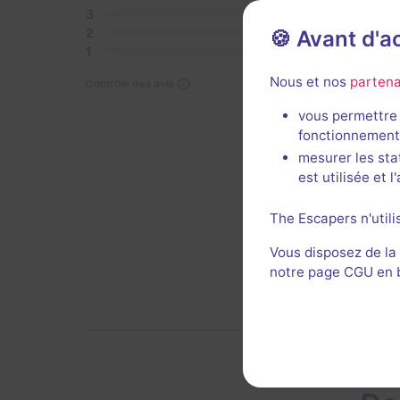
3
0
2
0
🍪 Avant d'
1
0
Nous et nos
partena
Contrôle des avis
Bonne 
vous permettre 
Décor 
fonctionnement
mesurer les sta
Util
est utilisée et 
The Escapers n'utili
Vous disposez de la
notre page CGU en ba