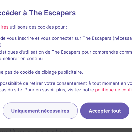
Karine Boussonniere
311
escapes réalisés
169
escapes notés
accéder à The Escapers
17 mars 2021
salle jouée le 28 août 2019
ires
utilisons des cookies pour :
immersion, super accueil.
de vous inscrire et vous connecter sur The Escapers (nécessa
2/3
4
4
4
3,5
et son
Énigmes
Scénario
Originalité
Difficulté
)
tistiques d'utilisation de The Escapers pour comprendre comm
e
l'améliorer en continu
se pas de cookie de ciblage publicitaire.
1
 possibilité de retirer votre consentement à tout moment en v
s du site. Pour en savoir plus, visitez notre
politique de confi
Uniquement nécessaires
Accepter tout