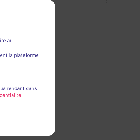
ire au
ent la plateforme
ous rendant dans
dentialité
.