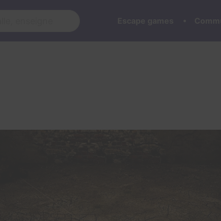
Escape games
Commu