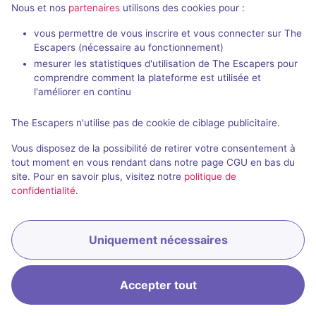
Nous et nos
partenaires
utilisons des cookies pour :
vous permettre de vous inscrire et vous connecter sur The
Escapers (nécessaire au fonctionnement)
mesurer les statistiques d'utilisation de The Escapers pour
comprendre comment la plateforme est utilisée et
l'améliorer en continu
Salle fermée
El Apartamento
The Escapers n'utilise pas de cookie de ciblage publicitaire.
Aucun avis
Vous disposez de la possibilité de retirer votre consentement à
2 - 6
Inconnue
tout moment en vous rendant dans notre page CGU en bas du
site. Pour en savoir plus, visitez notre
politique de
Enquête / Mystère
confidentialité
.
Uniquement nécessaires
Accepter tout
Accueil
Recherche
Connexion
Menu