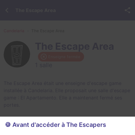
The Escape Area
Candelaria
The Escape Area
The Escape Area
Enseigne fermée
1 salle
The Escape Area était une enseigne d'escape game
installée à Candelaria. Elle proposait une salle d'escape
game :
El Apartamento
. Elle a maintenant fermé ses
portes.
🍪 Avant d'accéder à The Escapers
Salles fermées de The Escape Area