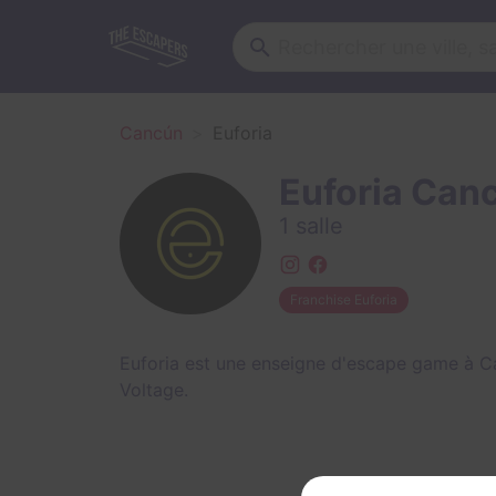
Cancún
Euforia
Euforia Can
1 salle
Franchise Euforia
Euforia est une enseigne d'escape game à C
Voltage
.