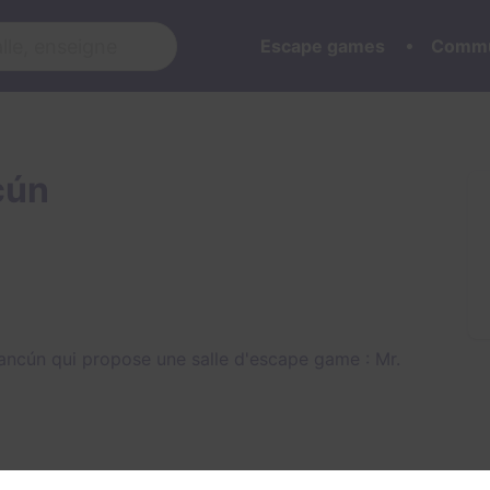
Escape games
Commu
cún
ancún qui propose une salle d'escape game :
Mr.