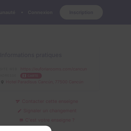
nauté
Connexion
Inscription
Informations pratiques
https://euforiarooms.com/cancun
SITE WEB
ADRESSE
CARTE
Hotel Paradisus Cancún,
77500 Cancún
Contacter cette enseigne
Signaler un changement
C'est votre enseigne ?