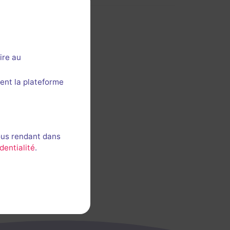
ire au
ent la plateforme
ous rendant dans
dentialité
.