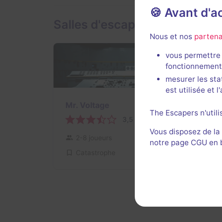
🍪 Avant d'
Salles d'escape game de Eufo
Nous et nos
partena
vous permettre 
fonctionnement
mesurer les sta
est utilisée et 
Mr. Voltage
The Escapers n'utili
3,5 / 5
1 avis
Vous disposez de la
2-8 joueurs
Inconnue
notre page CGU en ba
Catastrophe
$680