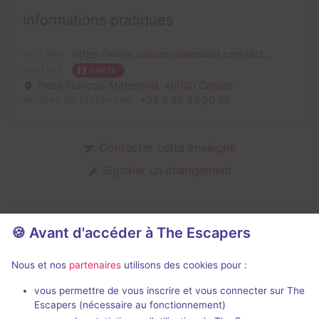
Informations pratiques
https://www.cahorsvalleedulot.com/act...
SITE WEB
ADRESSE
CARTE
Place François Mitterrand,
46000 Cahors
+33 5 65 53 20 65
NUMÉRO DE TÉLÉPHONE
Contacter cette enseigne
Signaler un changement
Escape games en extérieur de
🍪 Avant d'accéder à The Escapers
Office de tourisme Cahors - Vallée
Nous et nos
partenaires
utilisons des cookies pour :
du Lot
vous permettre de vous inscrire et vous connecter sur The
Escapers (nécessaire au fonctionnement)