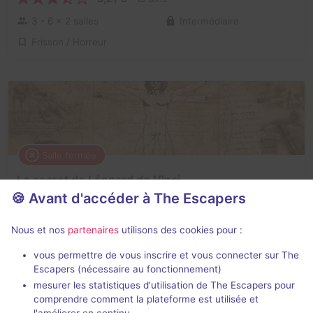
3 - 6
× 2 salles
Intermédiaire
Frisson / Horreur
Salle fermée
Le secret de Léonard de Vinci
🍪 Avant d'accéder à The Escapers
1 / 5
2 avis
2 - 6
Pour débuter
Nous et nos
partenaires
utilisons des cookies pour :
Cambriolage
vous permettre de vous inscrire et vous connecter sur The
Escapers (nécessaire au fonctionnement)
mesurer les statistiques d'utilisation de The Escapers pour
comprendre comment la plateforme est utilisée et