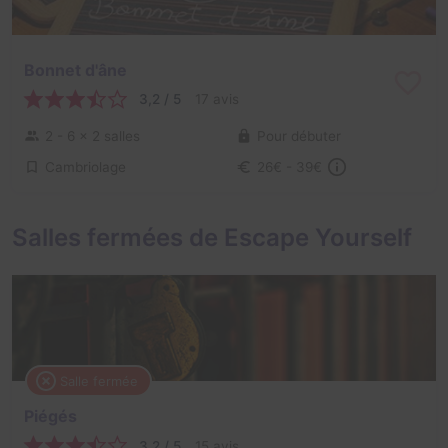
Bonnet d'âne
3,2 / 5
17 avis
2 - 6
× 2 salles
Pour débuter
Cambriolage
26€ - 39€
Salles fermées de Escape Yourself
Salle fermée
Piégés
3,2 / 5
15 avis