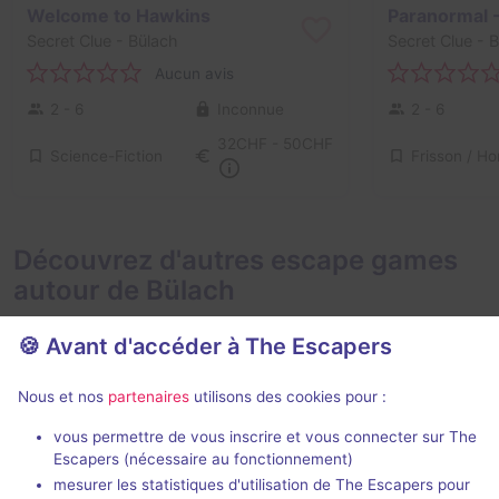
Welcome to Hawkins
Secret Clue
- Bülach
Secret Clue
- B
Aucun avis
2 - 6
Inconnue
2 - 6
32CHF - 50CHF
Science-Fiction
Découvrez d'autres escape games
autour de Bülach
🍪 Avant d'accéder à The Escapers
Nous et nos
partenaires
utilisons des cookies pour :
75 min
vous permettre de vous inscrire et vous connecter sur The
Escapers (nécessaire au fonctionnement)
Kaleidoscope 1963
mesurer les statistiques d'utilisation de The Escapers pour
Time Maze
- Baden
Next Level Es