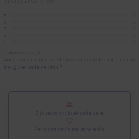
• 0 avis
5
0
4
0
3
0
2
0
1
0
Contrôle des avis
Aucun avis n'a encore été posté pour cette salle. Qui va
inaugurer cette section ?
3 joueurs ont joué cette salle
Personne ne l'a sur sa wishlist