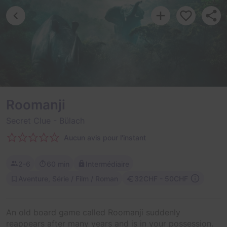
Roomanji
Secret Clue
- Bülach
Aucun avis pour l'instant
2-6
60 min
Intermédiaire
Aventure, Série / Film / Roman
32CHF - 50CHF
An old board game called Roomanji suddenly
reappears after many years and is in your possession.