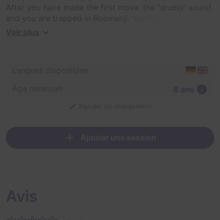
After you have made the first move, the "drums" sound
and you are trapped in Roomanji. You find yourself in a
dangerous adventure world and have a mission - to
Voir plus
save Roomanji. Solve all the puzzles and save Roomanji
- this is the only way to free yourself from the game.
Langues disponibles
Âge minimum
8 ans
Signaler un changement
Ajouter une session
Avis