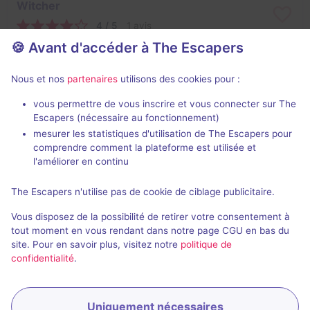
Witcher
4 / 5
1 avis
🍪 Avant d'accéder à The Escapers
2 - 6
Difficile
Fantastique
Non renseigné
Nous et nos
partenaires
utilisons des cookies pour :
vous permettre de vous inscrire et vous connecter sur The
Escapers (nécessaire au fonctionnement)
mesurer les statistiques d'utilisation de The Escapers pour
comprendre comment la plateforme est utilisée et
l'améliorer en continu
The Escapers n'utilise pas de cookie de ciblage publicitaire.
Squid Party
Vous disposez de la possibilité de retirer votre consentement à
3 / 5
1 avis
tout moment en vous rendant dans notre page CGU en bas du
site. Pour en savoir plus, visitez notre
politique de
2 - 6
Intermédiaire
confidentialité
.
Évasion, Aventure
Non renseigné
Uniquement nécessaires