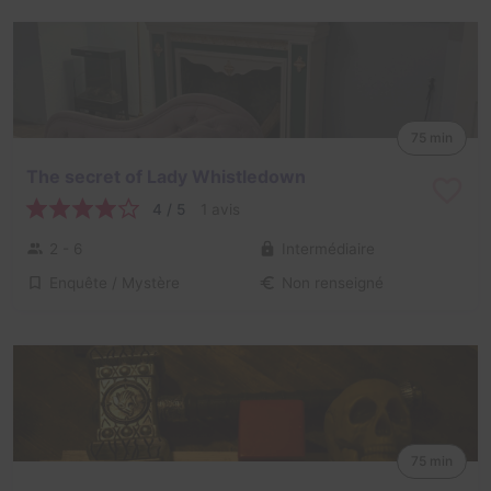
75 min
The secret of Lady Whistledown
4 / 5
1 avis
2 - 6
Intermédiaire
Enquête / Mystère
Non renseigné
75 min