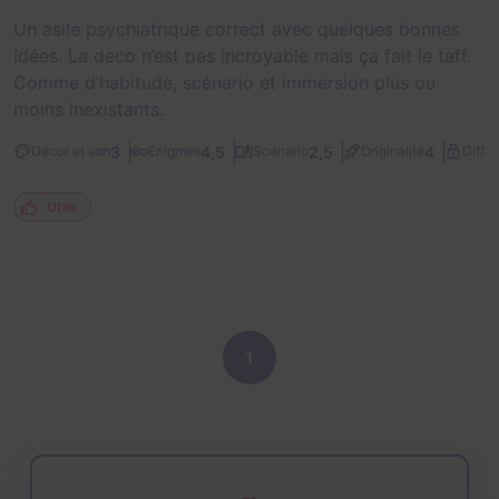
Un asile psychiatrique correct avec quelques bonnes
idées. La deco n’est pas incroyable mais ça fait le taff.
Comme d’habitude, scénario et immersion plus ou
moins inexistants.
3
4,5
2,5
4
Décor et son
Énigmes
Scénario
Originalité
Diffic
Utile
1