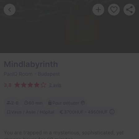
Mindlabyrinth
PanIQ Room
- Budapest
3,8
2 avis
2-6
60 min
Pour débuter
Virus / Asile / Hôpital
3700HUF - 4950HUF
You are trapped in a mysterious, sophisticated, yet