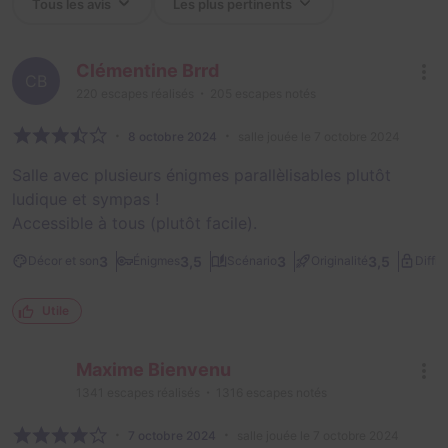
Clémentine Brrd
CB
220
escapes réalisés
205
escapes notés
8 octobre 2024
salle jouée le 7 octobre 2024
Salle avec plusieurs énigmes parallèlisables plutôt
ludique et sympas !
Accessible à tous (plutôt facile).
3
3,5
3
3,5
Décor et son
Énigmes
Scénario
Originalité
Diffic
Utile
Maxime Bienvenu
1341
escapes réalisés
1316
escapes notés
7 octobre 2024
salle jouée le 7 octobre 2024