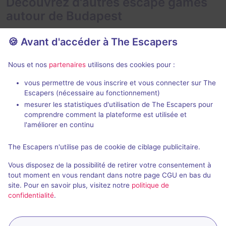
Découvrez d'autres escape games
autour de Budapest
🍪 Avant d'accéder à The Escapers
Nous et nos
partenaires
utilisons des cookies pour :
75 min
vous permettre de vous inscrire et vous connecter sur The
Escapers (nécessaire au fonctionnement)
Secret Subway
Heaven and 
mesurer les statistiques d'utilisation de The Escapers pour
E-Exit
- Budapest
E-Exit
- Budap
comprendre comment la plateforme est utilisée et
4,8 / 5
43 avis
l'améliorer en continu
2 - 6
Intermédiaire
2 - 6
The Escapers n'utilise pas de cookie de ciblage publicitaire.
4000HUF -
Série / Film / Roman
Science-Fic
Vous disposez de la possibilité de retirer votre consentement à
8000HUF
tout moment en vous rendant dans notre page CGU en bas du
site. Pour en savoir plus, visitez notre
politique de
confidentialité
.