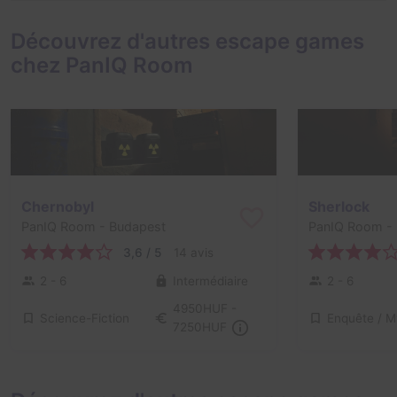
Découvrez d'autres escape games
chez PanIQ Room
Chernobyl
Sherlock
PanIQ Room
- Budapest
PanIQ Room
- 
3,6 / 5
14 avis
2 - 6
Intermédiaire
2 - 6
4950HUF -
Science-Fiction
7250HUF