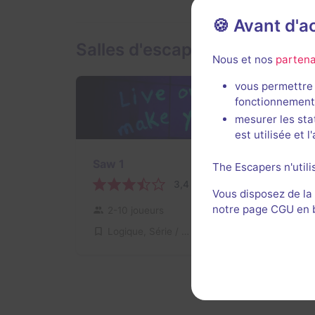
🍪 Avant d'
Salles d'escape game de Hor
Nous et nos
partena
vous permettre 
fonctionnement
mesurer les sta
est utilisée et 
Saw 1
The Escapers n'utili
3,4 / 5
3 avis
Vous disposez de la
notre page CGU en ba
2-10 joueurs
Difficile
Logique, Série / Film / Roman
Non renseigné