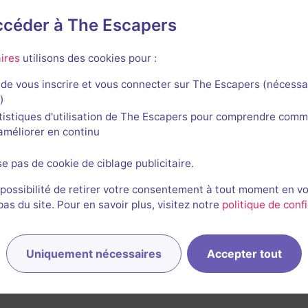
accéder à The Escapers
ror Factory
ires
utilisons des cookies pour :
de vous inscrire et vous connecter sur The Escapers (nécessa
)
tistiques d'utilisation de The Escapers pour comprendre comm
l'améliorer en continu
Saw 2
se pas de cookie de ciblage publicitaire.
3,2 / 5
3 avis
 possibilité de retirer votre consentement à tout moment en v
s du site. Pour en savoir plus, visitez notre
politique de confi
2-8 joueurs
Intermédiaire
Série / Film / Roman
Non renseigné
Uniquement nécessaires
Accepter tout