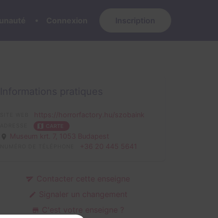
nauté
Connexion
Inscription
Informations pratiques
https://horrorfactory.hu/szobaink
SITE WEB
ADRESSE
CARTE
Museum krt. 7,
1053 Budapest
+36 20 445 5641
NUMÉRO DE TÉLÉPHONE
Contacter cette enseigne
Signaler un changement
C'est votre enseigne ?