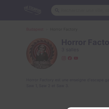
Budapest
Horror Factory
Horror Fact
3 salles
Horror Factory est une enseigne d'escape g
Saw 1
,
Saw 2
et
Saw 3
.