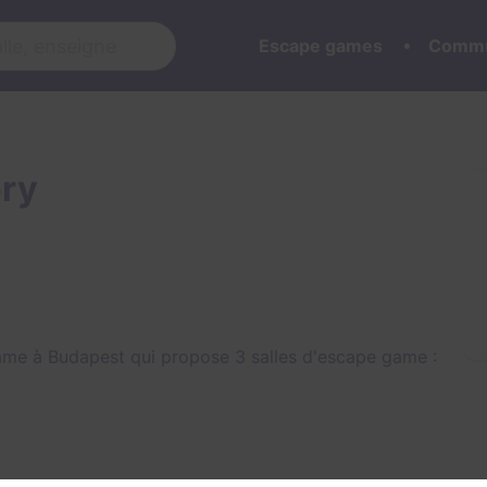
Escape games
Commu
ory
ame à Budapest qui propose 3 salles d'escape game :