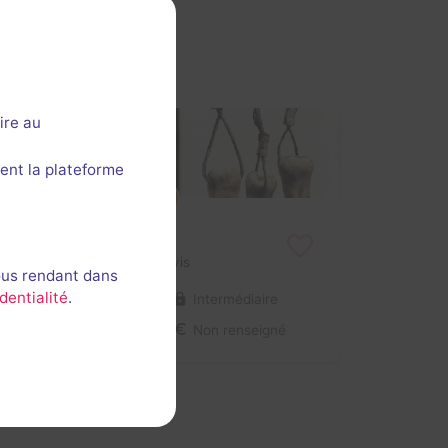
ire au
ent la plateforme
Ouverture prochaine
Saw 3
Aucun avis
ous rendant dans
dentialité
.
2-8 joueurs
Intermédiaire
Non renseigné
Non renseigné