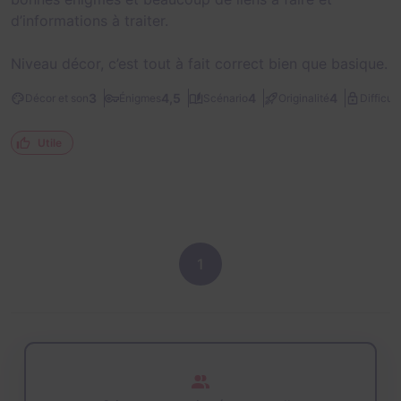
d’informations à traiter.
Niveau décor, c’est tout à fait correct bien que basique.
3
4,5
4
4
Décor et son
Énigmes
Scénario
Originalité
Difficult
Utile
1