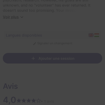
unknown, and no "volunteer" has ever returned. It
doesn't sound too promising. Your mission is to
disguise yourselves as volunteers and find out what the
Voir plus
professor is working on. Enter the room and the
countdown begins. You have 60 minutes to solve the
mystery of the lab and prevent the Mad Professor from
Langues disponibles
executing his plans - whatever they may be.
Signaler un changement
Ajouter une session
Avis
4,0
• 1 avis