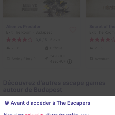
Alien vs Predator
Secret of th
Exit The Room
- Budapest
Exit The Room
3,9 / 5
6 avis
2 - 6
Difficile
2 - 6
2498HUF -
Série / Film / Roman, Science-Fiction
Aventure
4995HUF
Découvrez d'autres escape games
autour de Budapest
🍪 Avant d'accéder à The Escapers
Nous et nos
partenaires
utilisons des cookies pour :