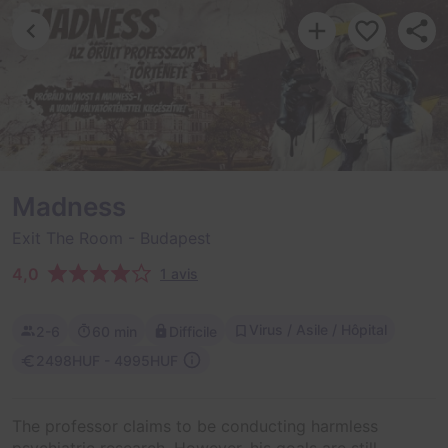
Madness
Exit The Room
- Budapest
4,0
1 avis
Virus / Asile / Hôpital
2-6
60 min
Difficile
2498HUF - 4995HUF
The professor claims to be conducting harmless
psychiatric research. However, his goals are still